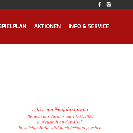
SPIELPLAN
AKTIONEN
INFO & SERVICE
0
0
0
TAGE
STUNDEN
MINUTEN
…bis zum Neujahrsturnier
Besucht das Turnier am 14.01.2024
in Neustadt an der Aisch.
In welcher Halle wird noch bekannt gegeben.